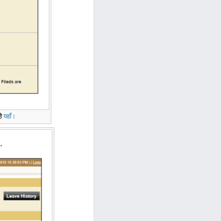
है
यहाँ।