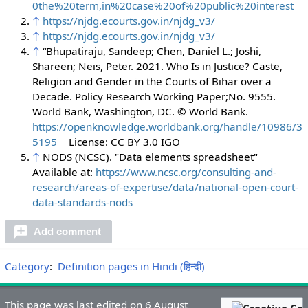
0the%20term,in%20case%20of%20public%20interest
↑
https://njdg.ecourts.gov.in/njdg_v3/
↑
https://njdg.ecourts.gov.in/njdg_v3/
↑
“Bhupatiraju, Sandeep; Chen, Daniel L.; Joshi,
Shareen; Neis, Peter. 2021. Who Is in Justice? Caste,
Religion and Gender in the Courts of Bihar over a
Decade. Policy Research Working Paper;No. 9555.
World Bank, Washington, DC. © World Bank.
https://openknowledge.worldbank.org/handle/10986/3
5195
License: CC BY 3.0 IGO
↑
NODS (NCSC). "Data elements spreadsheet"
Available at:
https://www.ncsc.org/consulting-and-
research/areas-of-expertise/data/national-open-court-
data-standards-nods
Add comment
Category
:
Definition pages in Hindi (हिन्दी)
This page was last edited on 6 August