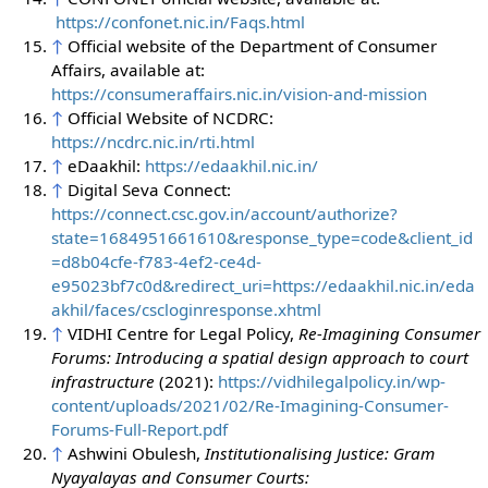
https://confonet.nic.in/Faqs.html
↑
Official website of the Department of Consumer
Affairs, available at:
https://consumeraffairs.nic.in/vision-and-mission
↑
Official Website of NCDRC:
https://ncdrc.nic.in/rti.html
↑
eDaakhil:
https://edaakhil.nic.in/
↑
Digital Seva Connect:
https://connect.csc.gov.in/account/authorize?
state=1684951661610&response_type=code&client_id
=d8b04cfe-f783-4ef2-ce4d-
e95023bf7c0d&redirect_uri=https://edaakhil.nic.in/eda
akhil/faces/cscloginresponse.xhtml
↑
VIDHI Centre for Legal Policy,
Re-Imagining Consumer
Forums: Introducing a spatial design approach to court
infrastructure
(2021):
https://vidhilegalpolicy.in/wp-
content/uploads/2021/02/Re-Imagining-Consumer-
Forums-Full-Report.pdf
↑
Ashwini Obulesh,
Institutionalising Justice: Gram
Nyayalayas and Consumer Courts: