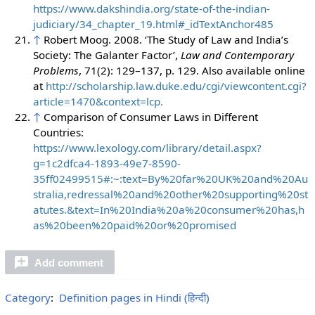
https://www.dakshindia.org/state-of-the-indian-
judiciary/34_chapter_19.html#_idTextAnchor485
↑
Robert Moog. 2008. ‘The Study of Law and India’s
Society: The Galanter Factor’,
Law and Contemporary
Problems
, 71(2): 129–137, p. 129. Also available online
at
http://scholarship.law.duke.edu/cgi/viewcontent.cgi?
article=1470&context=lcp.
↑
Comparison of Consumer Laws in Different
Countries:
https://www.lexology.com/library/detail.aspx?
g=1c2dfca4-1893-49e7-8590-
35ff02499515#:~:text=By%20far%20UK%20and%20Au
stralia,redressal%20and%20other%20supporting%20st
atutes.&text=In%20India%20a%20consumer%20has,h
as%20been%20paid%20or%20promised
Add comment
Category
:
Definition pages in Hindi (हिन्दी)