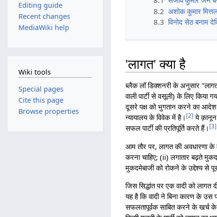
8.1
संजीव कुमार जैन ब
Editing guide
8.2
अशोक कुमार मित्तल 
Recent changes
8.3
विनोद सेठ बनाम दे
MediaWiki help
'लागत' क्या है
Wiki tools
ब्लैक लॉ डिक्शनरी के अनुसार "लागत
Special pages
वाली पार्टी से वसूली) के लिए किया ग
Cite this page
दूसरे पक्ष को भुगतान करने का आदेश दे
Browse properties
[
2
]
न्यायालय के विवेक में है।
ये क़ानून
[
3
]
सफल पार्टी की प्रतिपूर्ति करते हैं।
आम तौर पर, लागत की अवधारणा के माध्य
करना चाहिए; (ii) लगातार बढ़ते मुकद
मुकदमेबाजी को रोकने के उद्देश्य से 
जिस सिद्धांत पर एक वादी को लागत द
यह है कि वादी ने बिना कारण के उस 
सफलतापूर्वक साबित करने के खर्च के ख