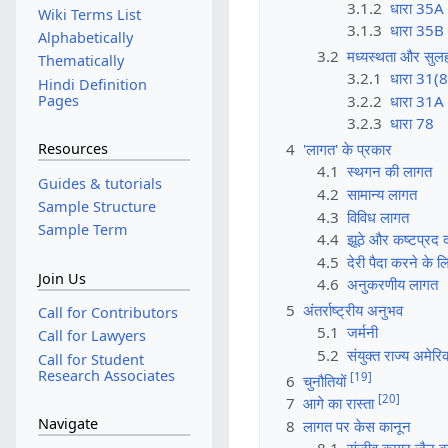
3.1.2
धारा 35A
Wiki Terms List
3.1.3
धारा 35B
Alphabetically
3.2
मध्यस्थता और सुल
Thematically
3.2.1
धारा 31(8
Hindi Definition
Pages
3.2.2
धारा 31A
3.2.3
धारा 78
4
'लागत' के प्रकार
Resources
4.1
स्थगन की लागत
Guides & tutorials
4.2
सामान्य लागत
Sample Structure
4.3
विविध लागत
Sample Term
4.4
झूठे और कष्टप्रद द
4.5
देरी पैदा करने के 
Join Us
4.6
अनुकरणीय लागत
5
अंतर्राष्ट्रीय अनुभव
Call for Contributors
5.1
जर्मनी
Call for Lawyers
5.2
संयुक्त राज्य अमेरि
Call for Student
Research Associates
[
19
]
6
चुनौतियों
[
20
]
7
आगे का रास्ता
Navigate
8
लागत पर केस कानून