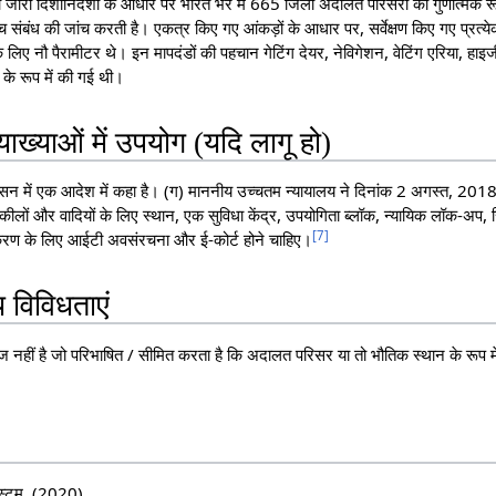
द्वारा जारी दिशानिर्देशों के आधार पर भारत भर में 665 जिला अदालत परिसरों का गुणात
 बीच संबंध की जांच करती है। एकत्र किए गए आंकड़ों के आधार पर, सर्वेक्षण किए गए प्र
े लिए नौ पैरामीटर थे। इन मापदंडों की पहचान गेटिंग देयर, नेविगेशन, वेटिंग एरिया, हाइ
इट के रूप में की गई थी।
ाख्याओं में उपयोग (यदि लागू हो)
असन में एक आदेश में कहा है। (ग) माननीय उच्चतम न्यायालय ने दिनांक 2 अगस्त, 2018
ीलों और वादियों के लिए स्थान, एक सुविधा केंद्र, उपयोगिता ब्लॉक, न्यायिक लॉक-अप, रिक
[
7
]
्यूटरीकरण के लिए आईटी अवसंरचना और ई-कोर्ट होने चाहिए।
ीय विविधताएं
नहीं है जो परिभाषित / सीमित करता है कि अदालत परिसर या तो भौतिक स्थान के रूप मे
िस्टम. (2020)