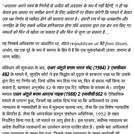
"अदालत अपने स्वयं के निर्णयों से अपील की अदालत के रूप में नहीं बैठेगी, न ही यह
केवल इस आधार पर समीक्षा करने के लिए आवेदनों पर विचार करेगी कि मामले में केवल
एक पक्ष निर्णय से व्यथित होने की कल्पना करता है। हमारी राय में यह असहनीय और
जनहित के लिए सबसे अधिक हानिकारक होगा यदि अदालत द्वारा एक बार तय किए गए
मामलों को फिर से खोला जा सकता है और फिर से सुना जा सकता है ...
यह निष्कर्ष अधिकतम पर आधारित था,
ब्याज reipublicae ut बैठे finis litium,
अर्थात, यह एक पूरे के रूप में समाज के हित में है कि एक मुकदमेबाजी अंततः समाप्त हो
जाना चाहिए.
संविधान की शुरूआत के बाद,
एआर अंतुले बनाम भारत संघ, (1984) 3 एससीआर
482
के मामले में, सुप्रीम कोर्ट ने इस सिद्धांत को दृढ़ता से बरकरार रखा था कि उसके
द्वारा दिए गए निर्णय को, जिसे अंतिम रूप दिया गया था, फिर से हमला नहीं किया जा
सकता है, खासकर अनुच्छेद 32 के तहत एक रिट याचिका के माध्यम से। उपर्युक्त
मामला
एआर अंतुले बनाम आरएस नाइक (1988) 2 एससीसी 602
के ऐतिहासिक
मामले से उत्पन्न हुआ, जिसमें यह आदेश दिया गया था कि अपीलकर्ता पर उच्च
न्यायालय के न्यायाधीशों के रूप में मुकदमा चलाया जाए, जैसा कि एक विशेष न्यायाधीश
के विपरीत है, जैसा कि आपराधिक कानून संशोधन अधिनियम, 1952 के तहत
निर्धारित किया गया है, जो मामले पर लागू होता है। इस प्रकार, सर्वोच्च न्यायालय का
आदेश वैधानिक प्रावधानों का उल्लंघन करता प्रतीत होता है। इसके बाद अपीलकर्ता
उच्च न्यायालय के समक्ष पेश हुआ, जिसने उच्च न्यायालय के समक्ष कार्यवाही की