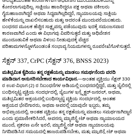
ಅಲಭ್ಯತೆಯಂತಹ ಕಾರಣಗಳಿಗಾಗಿ ಅಧಿವೇಶನ ಮುಂದೂಡುವಿಕೆಯನ್ನು
ಕೋರಲಾಗುವುದಿಲ್ಲ. ಸಾಕ್ಷಿಯು ಹಾಜರಿದ್ದರೂ ಪಕ್ಷ ಅಥವಾ ವಕೀಲರು
ಗೈರುಹಾಜರಾಗಿದ್ದರೆ ಅಥವಾ ಸಿದ್ಧವಾಗಿಲ್ಲದಿದ್ದರೆ, ನ್ಯಾಯಾಲಯವು ಸಾಕ್ಷಿಯ
ಹೇಳಿಕೆಯನ್ನು ದಾಖಲಿಸಬಹುದು ಮತ್ತು ಅದರಂತೆ ಮುಂದುವರೆಯಬಹುದು.
ಬಂಧನದ ಮೂಲಕ ಹೆಚ್ಚಿನ ಸಾಕ್ಷ್ಯವನ್ನು ಪಡೆಯುವುದು ಇದಕ್ಕೆ ಸಮಂಜಸವಾದ
ಕಾರಣವಾಗಿದೆ ಎಂದು ಈ ವಿಭಾಗವು ವಿವರಿಸುತ್ತದೆ ಮತ್ತು ಅಧಿವೇಶನ
ಮುಂದೂಡುವಿಕೆ ಅಥವಾ ವಿಳಂಬ ನೀಡುವುದಕ್ಕೆ ವೆಚ್ಚದ
ಪರಿಣಾಮಗಳನ್ನೊಳಗೊಂಡಂತೆ ಸಂಭಾವ್ಯ ನಿಯಮಗಳನ್ನು ರೂಪರೇಖೆಗೊಳಿಸುತ್ತದೆ.
ಸೆಕ್ಷನ್ 337, CrPC (ಸೆಕ್ಷನ್ 376, BNSS 2023)
ಮತಿಭ್ರಮಿತ ಕೈದಿಯು ತನ್ನ ರಕ್ಷಣೆಯನ್ನು ಮಾಡಲು ಸಮರ್ಥನೆಂದು ವರದಿ
ಮಾಡಿದಾಗ ಅನುಸರಿಸಬೇಕಾದ ಕಾರ್ಯವಿಧಾನ.
—ಅಂತಹ ವ್ಯಕ್ತಿಯು ಸೆಕ್ಷನ್ 330
ರ ಉಪ-ವಿಭಾಗ (2) ರ ನಿಬಂಧನೆಗಳ ಅಡಿಯಲ್ಲಿ ಬಂಧನದಲ್ಲಿದ್ದರೆ, ಮತ್ತು ಜೈಲಿನಲ್ಲಿ
ಬಂಧಿಸಲ್ಪಟ್ಟ ವ್ಯಕ್ತಿಯ ಸಂದರ್ಭದಲ್ಲಿ, ಜೈಲುಗಳ ಇನ್ಸ್ಪೆಕ್ಟರ್-ಜನರಲ್, ಅಥವಾ,
ಮತಿಭ್ರಮಿತರ ಆಶ್ರಯದಲ್ಲಿ ಬಂಧಿಸಲ್ಪಟ್ಟ ವ್ಯಕ್ತಿಯ ಸಂದರ್ಭದಲ್ಲಿ, ಅಂತಹ
ಆಶ್ರಯದ ಭೇಟಿಗಾರರು, ಅಥವಾ ಅವರಲ್ಲಿ ಯಾವುದೇ ಇಬ್ಬರು, ತಮ್ಮ
ಅಭಿಪ್ರಾಯದಲ್ಲಿ, ಅಂತಹ ವ್ಯಕ್ತಿಯು ತನ್ನ ರಕ್ಷಣೆಯನ್ನು ಮಾಡಲು ಸಮರ್ಥನಾಗಿದ್ದಾನೆ
ಎಂದು ಪ್ರಮಾಣೀಕರಿಸಿದರೆ, ಅವನನ್ನು ಮ್ಯಾಜಿಸ್ಟ್ರೇಟ್ ಅಥವಾ ನ್ಯಾಯಾಲಯದ
ಮುಂದೆ, ಪ್ರಕರಣ ಏನೇ ಇರಲಿ, ಮ್ಯಾಜಿಸ್ಟ್ರೇಟ್ ಅಥವಾ ನ್ಯಾಯಾಲಯವು
ನಿಗದಿಪಡಿಸಿದ ಸಮಯದಲ್ಲಿ ಹಾಜರುಪಡಿಸಬೇಕು, ಮತ್ತು ಮ್ಯಾಜಿಸ್ಟ್ರೇಟ್ ಅಥವಾ