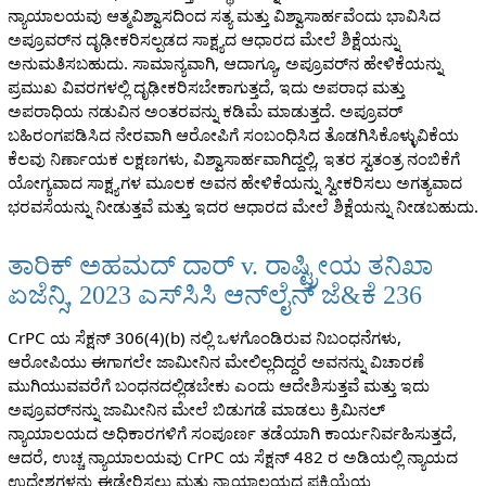
ನ್ಯಾಯಾಲಯವು ಆತ್ಮವಿಶ್ವಾಸದಿಂದ ಸತ್ಯ ಮತ್ತು ವಿಶ್ವಾಸಾರ್ಹವೆಂದು ಭಾವಿಸಿದ
ಅಪ್ರೂವರ್‌ನ ದೃಢೀಕರಿಸಲ್ಪಡದ ಸಾಕ್ಷ್ಯದ ಆಧಾರದ ಮೇಲೆ ಶಿಕ್ಷೆಯನ್ನು
ಅನುಮತಿಸಬಹುದು. ಸಾಮಾನ್ಯವಾಗಿ, ಆದಾಗ್ಯೂ, ಅಪ್ರೂವರ್‌ನ ಹೇಳಿಕೆಯನ್ನು
ಪ್ರಮುಖ ವಿವರಗಳಲ್ಲಿ ದೃಢೀಕರಿಸಬೇಕಾಗುತ್ತದೆ, ಇದು ಅಪರಾಧ ಮತ್ತು
ಅಪರಾಧಿಯ ನಡುವಿನ ಅಂತರವನ್ನು ಕಡಿಮೆ ಮಾಡುತ್ತದೆ. ಅಪ್ರೂವರ್
ಬಹಿರಂಗಪಡಿಸಿದ ನೇರವಾಗಿ ಆರೋಪಿಗೆ ಸಂಬಂಧಿಸಿದ ತೊಡಗಿಸಿಕೊಳ್ಳುವಿಕೆಯ
ಕೆಲವು ನಿರ್ಣಾಯಕ ಲಕ್ಷಣಗಳು, ವಿಶ್ವಾಸಾರ್ಹವಾಗಿದ್ದಲ್ಲಿ, ಇತರ ಸ್ವತಂತ್ರ ನಂಬಿಕೆಗೆ
ಯೋಗ್ಯವಾದ ಸಾಕ್ಷ್ಯಗಳ ಮೂಲಕ ಅವನ ಹೇಳಿಕೆಯನ್ನು ಸ್ವೀಕರಿಸಲು ಅಗತ್ಯವಾದ
ಭರವಸೆಯನ್ನು ನೀಡುತ್ತವೆ ಮತ್ತು ಇದರ ಆಧಾರದ ಮೇಲೆ ಶಿಕ್ಷೆಯನ್ನು ನೀಡಬಹುದು.
ತಾರಿಕ್ ಅಹಮದ್ ದಾರ್ v. ರಾಷ್ಟ್ರೀಯ ತನಿಖಾ
ಏಜೆನ್ಸಿ, 2023 ಎಸ್‌ಸಿಸಿ ಆನ್‌ಲೈನ್ ಜೆ&ಕೆ 236
CrPC ಯ ಸೆಕ್ಷನ್ 306(4)(b) ನಲ್ಲಿ ಒಳಗೊಂಡಿರುವ ನಿಬಂಧನೆಗಳು,
ಆರೋಪಿಯು ಈಗಾಗಲೇ ಜಾಮೀನಿನ ಮೇಲಿಲ್ಲದಿದ್ದರೆ ಅವನನ್ನು ವಿಚಾರಣೆ
ಮುಗಿಯುವವರೆಗೆ ಬಂಧನದಲ್ಲಿಡಬೇಕು ಎಂದು ಆದೇಶಿಸುತ್ತವೆ ಮತ್ತು ಇದು
ಅಪ್ರೂವರ್‌ನನ್ನು ಜಾಮೀನಿನ ಮೇಲೆ ಬಿಡುಗಡೆ ಮಾಡಲು ಕ್ರಿಮಿನಲ್
ನ್ಯಾಯಾಲಯದ ಅಧಿಕಾರಗಳಿಗೆ ಸಂಪೂರ್ಣ ತಡೆಯಾಗಿ ಕಾರ್ಯನಿರ್ವಹಿಸುತ್ತದೆ,
ಆದರೆ, ಉಚ್ಚ ನ್ಯಾಯಾಲಯವು CrPC ಯ ಸೆಕ್ಷನ್ 482 ರ ಅಡಿಯಲ್ಲಿ ನ್ಯಾಯದ
ಉದ್ದೇಶಗಳನ್ನು ಈಡೇರಿಸಲು ಮತ್ತು ನ್ಯಾಯಾಲಯದ ಪ್ರಕ್ರಿಯೆಯ