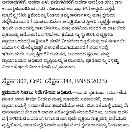
ಅಪರಾಧಗಳಿಗೆ, ಅಥವಾ ಏಳು ವರ್ಷಗಳವರೆಗೆ ಅಥವಾ ಅದಕ್ಕಿಂತ ಹೆಚ್ಚು ಕಾಲ
ಕಾರಾಗೃಹವಾಸದಿಂದ ದಂಡಿಸಬಹುದಾದ ಅಪರಾಧಗಳಿಗೆ ಅನ್ವಯಿಸುತ್ತದೆ.
ಮ್ಯಾಜಿಸ್ಟ್ರೇಟರು ಕ್ಷಮೆಯನ್ನು ನೀಡಲು ತಮ್ಮ ಕಾರಣಗಳನ್ನು ಮತ್ತು ಕ್ಷಮೆಯ
ಸಲ್ಲಿಕೆಯು ಯಾರಿಗೆ ಮಾಡಲಾಯಿತೋ ಆ ವ್ಯಕ್ತಿಯಿಂದ ಸ್ವೀಕರಿಸಲ್ಪಟ್ಟಿತ್ತೇ ಅಥವಾ
ಇಲ್ಲವೇ ಎಂಬುದನ್ನು ದಾಖಲಿಸಬೇಕು, ಮತ್ತು ಮನವಿಯ ಮೇರೆಗೆ ಈ ದಾಖಲೆಯ
ಪ್ರತಿಯನ್ನು ಆರೋಪಿಗೆ ಒದಗಿಸಬೇಕು. ಕ್ಷಮೆಯನ್ನು ಸ್ವೀಕರಿಸುವ ವ್ಯಕ್ತಿಗಳು
ನ್ಯಾಯಾಲಯದಲ್ಲಿ ಸಾಕ್ಷಿಯಾಗಿ ಹೇಳಿಕೆ ನೀಡಬೇಕಾಗುತ್ತದೆ ಮತ್ತು ಆತ ಈಗಾಗಲೇ
ಜಾಮೀನಿನ ಮೇಲಿಲ್ಲದಿದ್ದರೆ ವಿಚಾರಣೆ ಮುಗಿಯುವವರೆಗೆ ಬಂಧನದಲ್ಲಿ
ಇರಿಸಬಹುದು. ಒಮ್ಮೆ ಸ್ವೀಕರಿಸಿದ ನಂತರ, ಅಪರಾಧದ ಸ್ವರೂಪ ಮತ್ತು
ನ್ಯಾಯಾಲಯದ ಅಧಿಕಾರ ವ್ಯಾಪ್ತಿಯನ್ನು ಅವಲಂಬಿಸಿ, ಪ್ರಕರಣವನ್ನು ಇನ್ನಷ್ಟು
ವಿಚಾರಣೆ ಇಲ್ಲದೆ ವಿಚಾರಣೆಗಾಗಿ ಒಪ್ಪಿಸಬಹುದು.
ಸೆಕ್ಷನ್ 307, CrPC (ಸೆಕ್ಷನ್ 344, BNSS 2023)
ಕ್ಷಮಾದಾನ ನೀಡಲು ನಿರ್ದೇಶಿಸುವ ಅಧಿಕಾರ.
—ಒಂದು ಪ್ರಕರಣದ ಸಮರ್ಪಣೆಯ
ನಂತರ ಆದರೆ ತೀರ್ಪು ನೀಡುವ ಮುನ್ನ ಯಾವುದೇ ಸಮಯದಲ್ಲಿ, ಯಾವ
ನ್ಯಾಯಾಲಯಕ್ಕೆ ಸಮರ್ಪಣೆ ಮಾಡಲಾಗಿದೆಯೋ ಅದು, ವಿಚಾರಣೆಯಲ್ಲಿ ಯಾವುದೇ
ಅಪರಾಧದಲ್ಲಿ ನೇರವಾಗಿ ಅಥವಾ ಪರೋಕ್ಷವಾಗಿ ಸಂಬಂಧಿಸಿರುವ, ಅಥವಾ ಅದರ
ಬಗ್ಗೆ ತಿಳಿದಿರುವ ಎಂದು ಭಾವಿಸಲಾದ ಯಾವುದೇ ವ್ಯಕ್ತಿಯ ಸಾಕ್ಷ್ಯವನ್ನು ಪಡೆಯುವ
ದೃಷ್ಟಿಯಿಂದ, ಅಂತಹ ವ್ಯಕ್ತಿಗೆ ಅದೇ ಷರತ್ತಿನ ಮೇಲೆ ಕ್ಷಮಾದಾನವನ್ನು ನೀಡಬಹುದು.