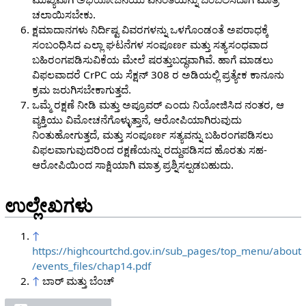
ಚಲಾಯಿಸಬೇಕು.
ಕ್ಷಮಾದಾನಗಳು ನಿರ್ದಿಷ್ಟ ವಿವರಗಳನ್ನು ಒಳಗೊಂಡಂತೆ ಅಪರಾಧಕ್ಕೆ
ಸಂಬಂಧಿಸಿದ ಎಲ್ಲಾ ಘಟನೆಗಳ ಸಂಪೂರ್ಣ ಮತ್ತು ಸತ್ಯಸಂಧವಾದ
ಬಹಿರಂಗಪಡಿಸುವಿಕೆಯ ಮೇಲೆ ಷರತ್ತುಬದ್ಧವಾಗಿವೆ. ಹಾಗೆ ಮಾಡಲು
ವಿಫಲವಾದರೆ CrPC ಯ ಸೆಕ್ಷನ್ 308 ರ ಅಡಿಯಲ್ಲಿ ಪ್ರತ್ಯೇಕ ಕಾನೂನು
ಕ್ರಮ ಜರುಗಿಸಬೇಕಾಗುತ್ತದೆ.
ಒಮ್ಮೆ ರಕ್ಷಣೆ ನೀಡಿ ಮತ್ತು ಅಪ್ರೂವರ್ ಎಂದು ನಿಯೋಜಿಸಿದ ನಂತರ, ಆ
ವ್ಯಕ್ತಿಯು ವಿಮೋಚನೆಗೊಳ್ಳುತ್ತಾನೆ, ಆರೋಪಿಯಾಗಿರುವುದು
ನಿಂತುಹೋಗುತ್ತದೆ, ಮತ್ತು ಸಂಪೂರ್ಣ ಸತ್ಯವನ್ನು ಬಹಿರಂಗಪಡಿಸಲು
ವಿಫಲವಾಗುವುದರಿಂದ ರಕ್ಷಣೆಯನ್ನು ರದ್ದುಪಡಿಸದ ಹೊರತು ಸಹ-
ಆರೋಪಿಯಿಂದ ಸಾಕ್ಷಿಯಾಗಿ ಮಾತ್ರ ಪ್ರಶ್ನಿಸಲ್ಪಡಬಹುದು.
ಉಲ್ಲೇಖಗಳು
↑
https://highcourtchd.gov.in/sub_pages/top_menu/about
/events_files/chap14.pdf
↑
ಬಾರ್ ಮತ್ತು ಬೆಂಚ್