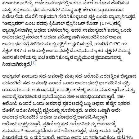
ಸಹಾಯಕನಾಗಿದ್ದು, ಅದೇ ಅಪರಾಧದಲ್ಲಿ ಇತರರ ಮೇಲೆ ಆರೋಪ ಹೊರಿಸುವ
ಮತ್ತು ತನ್ನ ಅಪರಾಧದ ಸಂಗಾತಿಗಳ ವಿರುದ್ಧ ಸಾಕ್ಷಿ ಹೇಳಲು ನ್ಯಾಯಾಲಯದ
ವಿವೇಚನೆಯ ಮೇರೆಗೆ ಸಾಕ್ಷಿಯಾಗಿ ಸೇರಿಸಿಕೊಳ್ಳಲಾದ ವ್ಯಕ್ತಿ ಎಂದು ವ್ಯಾಖ್ಯಾನಿಸುತ್ತದೆ.
"ಅಪ್ರೂವರ್" ಎಂಬ ಪದವು ಕ್ರಿಮಿನಲ್ ಪ್ರೊಸೀಜರ್ ಕೋಡ್ (CrPC)ನಲ್ಲಿ
ವ್ಯಾಖ್ಯಾನಿಸಲಾಗಿಲ್ಲ ಅಥವಾ ಬಳಸಲಾಗಿಲ್ಲ, ಆದರೆ ಸಾಮಾನ್ಯವಾಗಿ ಇದನ್ನು ಒಂದು
ಅಪರಾಧದಲ್ಲಿ ನೇರವಾಗಿ ಅಥವಾ ಪರೋಕ್ಷವಾಗಿ ಸಂಬಂಧಿಸಿರುವ ಅಥವಾ
ಅಪರಾಧದ ಬಗ್ಗೆ ತಿಳಿದಿರುವ ಒಬ್ಬ ವ್ಯಕ್ತಿಗೆ ಅನ್ವಯಿಸುತ್ತದೆ, ಯಾರಿಗೆ CrPC ಯ
ಸೆಕ್ಷನ್ 337 ರ ಅಡಿಯಲ್ಲಿ ಅಪರಾಧದಲ್ಲಿ ದೋಷಿಯಾದ ಇತರ ವ್ಯಕ್ತಿಗಳ ವಿರುದ್ಧ
ಅವನ ಹೇಳಿಕೆಯನ್ನು ಖಚಿತಪಡಿಸಿಕೊಳ್ಳುವ ದೃಷ್ಟಿಯಿಂದ ಕ್ಷಮಾದಾನವನ್ನು
[
1
]
ನೀಡಲಾಗಿರುತ್ತದೆ.
ಅಪ್ರೂವರ್ ಎಂಬುದು ಸಹ-ಅಪರಾಧಿ ಮತ್ತು ಸಹ-ಆರೋಪಿ ಎರಡಕ್ಕಿಂತ ಭಿನ್ನವಾದ
ಪದವಾಗಿದೆ. ಸಹ-ಅಪರಾಧಿ ಎಂದರೆ ಒಂದು ಅಪರಾಧದಲ್ಲಿ ಭಾಗವಹಿಸಿದ ವ್ಯಕ್ತಿ,
ಯಾವಾಗ ಒಂದು ಅಪರಾಧವನ್ನು ಒಂದಕ್ಕಿಂತ ಹೆಚ್ಚು ಜನರು ಮಾಡುತ್ತಾರೋ ಮತ್ತು
ಅದರಲ್ಲಿ ಭಾಗವಹಿಸುವ ಪ್ರತಿಯೊಬ್ಬರೂ ಸಹ-ಅಪರಾಧಿಯಾಗಿರುತ್ತಾರೆ. ಸಹ-
ಆರೋಪಿ ಎಂದರೆ ಒಂದು ಅಪರಾಧ ಪ್ರಕರಣದಲ್ಲಿ ಒಬ್ಬ ಅಥವಾ ಹೆಚ್ಚಿನ ಇತರರ
ಜೊತೆಗೆ ಆರೋಪಿಸಲ್ಪಟ್ಟ ವ್ಯಕ್ತಿಯನ್ನು ಸೂಚಿಸುತ್ತದೆ. ಅವರು ಒಟ್ಟಾಗಿ ಅದೇ
ಅಪರಾಧ ಚಟುವಟಿಕೆ ಅಥವಾ ಅಪರಾಧದಲ್ಲಿ ಭಾಗವಹಿಸಿದ್ದಕ್ಕಾಗಿ
ಆರೋಪಿಸಲ್ಪಟ್ಟಿರುತ್ತಾರೆ. ಪ್ರತಿಯೊಬ್ಬ ಸಹ-ಆರೋಪಿಯನ್ನು ಅಪರಾಧಕ್ಕೆ
ಸಮಾನವಾಗಿ ಜವಾಬ್ದಾರನೆಂದು ಪರಿಗಣಿಸಲಾಗುತ್ತದೆ, ಮತ್ತು ಅವರು ಒಟ್ಟಿಗೆ
ವಿಚಾರಣೆಯನ್ನು ಎದುರಿಸುತ್ತಾರೆ, ಆದರೂ ಅವರ ಭಾಗವಹಿಸುವಿಕೆಯ ಮಟ್ಟಗಳು