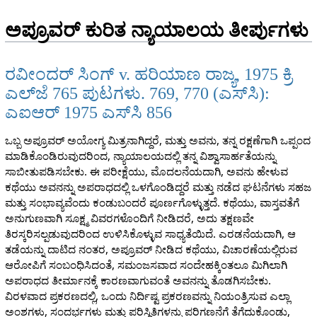
ಅಪ್ರೂವರ್ ಕುರಿತ ನ್ಯಾಯಾಲಯ ತೀರ್ಪುಗಳು
ರವೀಂದರ್ ಸಿಂಗ್ v. ಹರಿಯಾಣ ರಾಜ್ಯ, 1975 ಕ್ರಿ
ಎಲ್‌ಜೆ 765 ಪುಟಗಳು. 769, 770 (ಎಸ್‌ಸಿ):
ಎಐಆರ್ 1975 ಎಸ್‌ಸಿ 856
ಒಬ್ಬ ಅಪ್ರೂವರ್ ಅಯೋಗ್ಯ ಮಿತ್ರನಾಗಿದ್ದರೆ, ಮತ್ತು ಅವನು, ತನ್ನ ರಕ್ಷಣೆಗಾಗಿ ಒಪ್ಪಂದ
ಮಾಡಿಕೊಂಡಿರುವುದರಿಂದ, ನ್ಯಾಯಾಲಯದಲ್ಲಿ ತನ್ನ ವಿಶ್ವಾಸಾರ್ಹತೆಯನ್ನು
ಸಾಬೀತುಪಡಿಸಬೇಕು. ಈ ಪರೀಕ್ಷೆಯು, ಮೊದಲನೆಯದಾಗಿ, ಅವನು ಹೇಳುವ
ಕಥೆಯು ಅವನನ್ನು ಅಪರಾಧದಲ್ಲಿ ಒಳಗೊಂಡಿದ್ದರೆ ಮತ್ತು ನಡೆದ ಘಟನೆಗಳು ಸಹಜ
ಮತ್ತು ಸಂಭಾವ್ಯವೆಂದು ಕಂಡುಬಂದರೆ ಪೂರ್ಣಗೊಳ್ಳುತ್ತದೆ. ಕಥೆಯು, ವಾಸ್ತವತೆಗೆ
ಅನುಗುಣವಾಗಿ ಸೂಕ್ಷ್ಮ ವಿವರಗಳೊಂದಿಗೆ ನೀಡಿದರೆ, ಅದು ತಕ್ಷಣವೇ
ತಿರಸ್ಕರಿಸಲ್ಪಡುವುದರಿಂದ ಉಳಿಸಿಕೊಳ್ಳುವ ಸಾಧ್ಯತೆಯಿದೆ. ಎರಡನೆಯದಾಗಿ, ಆ
ತಡೆಯನ್ನು ದಾಟಿದ ನಂತರ, ಅಪ್ರೂವರ್ ನೀಡಿದ ಕಥೆಯು, ವಿಚಾರಣೆಯಲ್ಲಿರುವ
ಆರೋಪಿಗೆ ಸಂಬಂಧಿಸಿದಂತೆ, ಸಮಂಜಸವಾದ ಸಂದೇಹಕ್ಕಿಂತಲೂ ಮಿಗಿಲಾಗಿ
ಅಪರಾಧದ ತೀರ್ಮಾನಕ್ಕೆ ಕಾರಣವಾಗುವಂತೆ ಅವನನ್ನು ತೊಡಗಿಸಬೇಕು.
ವಿರಳವಾದ ಪ್ರಕರಣದಲ್ಲಿ, ಒಂದು ನಿರ್ದಿಷ್ಟ ಪ್ರಕರಣವನ್ನು ನಿಯಂತ್ರಿಸುವ ಎಲ್ಲಾ
ಅಂಶಗಳು, ಸಂದರ್ಭಗಳು ಮತ್ತು ಪರಿಸ್ಥಿತಿಗಳನ್ನು ಪರಿಗಣನೆಗೆ ತೆಗೆದುಕೊಂಡು,