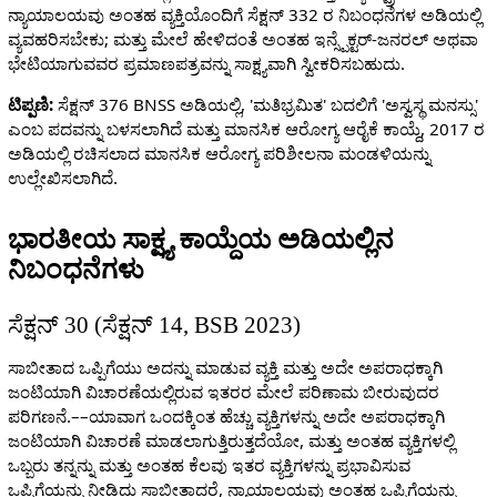
ನ್ಯಾಯಾಲಯವು ಅಂತಹ ವ್ಯಕ್ತಿಯೊಂದಿಗೆ ಸೆಕ್ಷನ್ 332 ರ ನಿಬಂಧನೆಗಳ ಅಡಿಯಲ್ಲಿ
ವ್ಯವಹರಿಸಬೇಕು; ಮತ್ತು ಮೇಲೆ ಹೇಳಿದಂತೆ ಅಂತಹ ಇನ್ಸ್ಪೆಕ್ಟರ್-ಜನರಲ್ ಅಥವಾ
ಭೇಟಿಯಾಗುವವರ ಪ್ರಮಾಣಪತ್ರವನ್ನು ಸಾಕ್ಷ್ಯವಾಗಿ ಸ್ವೀಕರಿಸಬಹುದು.
ಟಿಪ್ಪಣಿ:
ಸೆಕ್ಷನ್ 376 BNSS ಅಡಿಯಲ್ಲಿ, 'ಮತಿಭ್ರಮಿತ' ಬದಲಿಗೆ 'ಅಸ್ವಸ್ಥ ಮನಸ್ಸು'
ಎಂಬ ಪದವನ್ನು ಬಳಸಲಾಗಿದೆ ಮತ್ತು ಮಾನಸಿಕ ಆರೋಗ್ಯ ಆರೈಕೆ ಕಾಯ್ದೆ, 2017 ರ
ಅಡಿಯಲ್ಲಿ ರಚಿಸಲಾದ ಮಾನಸಿಕ ಆರೋಗ್ಯ ಪರಿಶೀಲನಾ ಮಂಡಳಿಯನ್ನು
ಉಲ್ಲೇಖಿಸಲಾಗಿದೆ.
ಭಾರತೀಯ ಸಾಕ್ಷ್ಯ ಕಾಯ್ದೆಯ ಅಡಿಯಲ್ಲಿನ
ನಿಬಂಧನೆಗಳು
ಸೆಕ್ಷನ್ 30 (ಸೆಕ್ಷನ್ 14, BSB 2023)
ಸಾಬೀತಾದ ಒಪ್ಪಿಗೆಯು ಅದನ್ನು ಮಾಡುವ ವ್ಯಕ್ತಿ ಮತ್ತು ಅದೇ ಅಪರಾಧಕ್ಕಾಗಿ
ಜಂಟಿಯಾಗಿ ವಿಚಾರಣೆಯಲ್ಲಿರುವ ಇತರರ ಮೇಲೆ ಪರಿಣಾಮ ಬೀರುವುದರ
ಪರಿಗಣನೆ.––ಯಾವಾಗ ಒಂದಕ್ಕಿಂತ ಹೆಚ್ಚು ವ್ಯಕ್ತಿಗಳನ್ನು ಅದೇ ಅಪರಾಧಕ್ಕಾಗಿ
ಜಂಟಿಯಾಗಿ ವಿಚಾರಣೆ ಮಾಡಲಾಗುತ್ತಿರುತ್ತದೆಯೋ, ಮತ್ತು ಅಂತಹ ವ್ಯಕ್ತಿಗಳಲ್ಲಿ
ಒಬ್ಬರು ತನ್ನನ್ನು ಮತ್ತು ಅಂತಹ ಕೆಲವು ಇತರ ವ್ಯಕ್ತಿಗಳನ್ನು ಪ್ರಭಾವಿಸುವ
ಒಪ್ಪಿಗೆಯನ್ನು ನೀಡಿದ್ದು ಸಾಬೀತಾದರೆ, ನ್ಯಾಯಾಲಯವು ಅಂತಹ ಒಪ್ಪಿಗೆಯನ್ನು