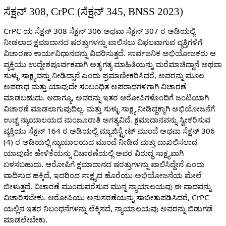
ಸೆಕ್ಷನ್ 308, CrPC (ಸೆಕ್ಷನ್ 345, BNSS 2023)
CrPC ಯ ಸೆಕ್ಷನ್ 308 ಸೆಕ್ಷನ್ 306 ಅಥವಾ ಸೆಕ್ಷನ್ 307 ರ ಅಡಿಯಲ್ಲಿ
ನೀಡಲಾದ ಕ್ಷಮಾದಾನದ ಷರತ್ತುಗಳನ್ನು ಪಾಲಿಸಲು ವಿಫಲವಾಗುವ ವ್ಯಕ್ತಿಗಳಿಗೆ
ವಿಚಾರಣಾ ಕಾರ್ಯವಿಧಾನವನ್ನು ವಿವರಿಸುತ್ತದೆ. ಸಾರ್ವಜನಿಕ ಅಭಿಯೋಜಕರು ಆ
ವ್ಯಕ್ತಿಯು ಉದ್ದೇಶಪೂರ್ವಕವಾಗಿ ಅತ್ಯಗತ್ಯ ಮಾಹಿತಿಯನ್ನು ಮರೆಮಾಚಿದ್ದಾನೆ ಅಥವಾ
ಸುಳ್ಳು ಸಾಕ್ಷ್ಯವನ್ನು ನೀಡಿದ್ದಾನೆ ಎಂದು ಪ್ರಮಾಣೀಕರಿಸಿದರೆ, ಅವರನ್ನು ಮೂಲ
ಅಪರಾಧ ಮತ್ತು ಯಾವುದೇ ಸಂಬಂಧಿತ ಅಪರಾಧಗಳಿಗಾಗಿ ವಿಚಾರಣೆ
ಮಾಡಬಹುದು. ಆದಾಗ್ಯೂ, ಅವರನ್ನು ಇತರ ಆರೋಪಿಗಳೊಂದಿಗೆ ಜಂಟಿಯಾಗಿ
ವಿಚಾರಣೆ ಮಾಡಲಾಗುವುದಿಲ್ಲ, ಮತ್ತು ಸುಳ್ಳು ಸಾಕ್ಷ್ಯ ನೀಡಿದ್ದಕ್ಕಾಗಿ ಅಭಿಯೋಜನೆಗೆ
ಉಚ್ಚ ನ್ಯಾಯಾಲಯದ ಮಂಜೂರಾತಿ ಅಗತ್ಯವಿದೆ. ಕ್ಷಮಾದಾನವನ್ನು ಸ್ವೀಕರಿಸುವ
ವ್ಯಕ್ತಿಯು ಸೆಕ್ಷನ್ 164 ರ ಅಡಿಯಲ್ಲಿ ಮ್ಯಾಜಿಸ್ಟ್ರೇಟ್ ಮುಂದೆ ಅಥವಾ ಸೆಕ್ಷನ್ 306
(4) ರ ಅಡಿಯಲ್ಲಿ ನ್ಯಾಯಾಲಯದ ಮುಂದೆ ನೀಡಿದ ಮತ್ತು ದಾಖಲಿಸಲಾದ
ಯಾವುದೇ ಹೇಳಿಕೆಯನ್ನು ವಿಚಾರಣೆಯಲ್ಲಿ ಅವರ ವಿರುದ್ಧ ಸಾಕ್ಷ್ಯವಾಗಿ
ಬಳಸಬಹುದು. ಆರೋಪಿಗೆ ಕ್ಷಮಾದಾನದ ಷರತ್ತುಗಳನ್ನು ಪಾಲಿಸಿದ್ದೇನೆ ಎಂದು
ವಾದಿಸುವ ಹಕ್ಕಿದೆ, ಇದರಿಂದ ಸಾಕ್ಷ್ಯದ ಹೊರೆಯು ಅಭಿಯೋಜನೆಯ ಮೇಲೆ
ಬೀಳುತ್ತದೆ. ವಿಚಾರಣೆ ಮುಂದುವರೆಸುವ ಮುನ್ನ ನ್ಯಾಯಾಲಯವು ಈ ವಾದವನ್ನು
ವಿಚಾರಿಸಬೇಕು. ಆರೋಪಿಯು ಅನುಸರಣೆಯನ್ನು ಸಾಬೀತುಪಡಿಸಿದರೆ, CrPC
ಯಲ್ಲಿನ ಇತರ ನಿಬಂಧನೆಗಳನ್ನು ಲೆಕ್ಕಿಸದೆ, ನ್ಯಾಯಾಲಯವು ಅವರನ್ನು ಬಿಡುಗಡೆ
ಮಾಡಲೇಬೇಕು.