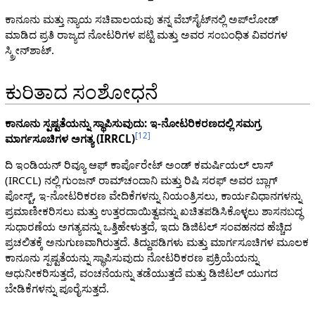
ಕಾನೂನು ಮತ್ತು ನ್ಯಾಯ ಸಚಿವಾಲಯವು ತನ್ನ ವೆಬ್‌ಸೈಟ್‌ನಲ್ಲಿ ಅಪ್‌ಲೋಡ್
ಮಾಡಿದ ಪ್ರತಿ ರಾಜ್ಯದ ನೋಟರಿಗಳ ಪಟ್ಟಿ ಮತ್ತು ಅವರ ಸಂಬಂಧಿತ ವಿವರಗಳ
ಸ್ಕ್ರೀನ್‌ಶಾಟ್.
ಕುರಿತಾದ ಸಂಶೋಧನೆ
ಕಾನೂನು ಸ್ಪಷ್ಟತೆಯನ್ನು ಸ್ಥಾಪಿಸುವುದು: ಇ-ನೋಟರಿಕರಣದಲ್ಲಿ ಸಮಗ್ರ
[
12
]
ಮಾರ್ಗಸೂಚಿಗಳ ಅಗತ್ಯ (IRRCL)
ದಿ ಇಂಡಿಯನ್ ರಿವ್ಯೂ ಆಫ್ ಕಾರ್ಪೊರೇಟ್ ಅಂಡ್ ಕಮರ್ಷಿಯಲ್ ಲಾಸ್
(IRCCL) ನಲ್ಲಿ ಗುಂಜನ್ ರಾಮ್‌ಚಂದಾನಿ ಮತ್ತು ರಿಷಿ ಸರಫ್ ಅವರ ಬ್ಲಾಗ್
ಪೋಸ್ಟ್, ಇ-ನೋಟರಿಕರಣ ವೇದಿಕೆಗಳನ್ನು ನಿಯಂತ್ರಿಸಲು, ಕಾರ್ಯವಿಧಾನಗಳನ್ನು
ಪ್ರಮಾಣೀಕರಿಸಲು ಮತ್ತು ಉತ್ತರದಾಯಿತ್ವವನ್ನು ಖಚಿತಪಡಿಸಿಕೊಳ್ಳಲು ಶಾಸನಬದ್ಧ
ಸುಧಾರಣೆಯ ಅಗತ್ಯವನ್ನು ಒತ್ತಿಹೇಳುತ್ತದೆ, ಇದು ಡಿಜಿಟಲ್ ಸಂವಹನದ ಹೆಚ್ಚಿದ
ಪ್ರಚಲಿತಕ್ಕೆ ಅನುಗುಣವಾಗಿರುತ್ತದೆ. ತಿದ್ದುಪಡಿಗಳು ಮತ್ತು ಮಾರ್ಗಸೂಚಿಗಳ ಮೂಲಕ
ಕಾನೂನು ಸ್ಪಷ್ಟತೆಯನ್ನು ಸ್ಥಾಪಿಸುವುದು ನೋಟರಿಕರಣ ಪ್ರಕ್ರಿಯೆಯನ್ನು
ಆಧುನೀಕರಿಸುತ್ತದೆ, ವಂಚನೆಯನ್ನು ತಡೆಯುತ್ತದೆ ಮತ್ತು ಡಿಜಿಟಲ್ ಯುಗದ
ಬೇಡಿಕೆಗಳನ್ನು ಪೂರೈಸುತ್ತದೆ.