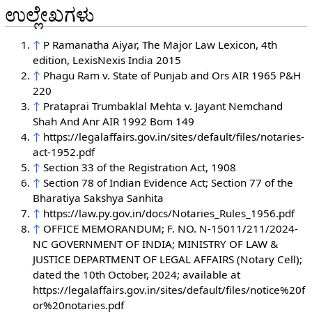
ಉಲ್ಲೇಖಗಳು
↑
P Ramanatha Aiyar, The Major Law Lexicon, 4th
edition, LexisNexis India 2015
↑
Phagu Ram v. State of Punjab and Ors AIR 1965 P&H
220
↑
Prataprai Trumbaklal Mehta v. Jayant Nemchand
Shah And Anr AIR 1992 Bom 149
↑
https://legalaffairs.gov.in/sites/default/files/notaries-
act-1952.pdf
↑
Section 33 of the Registration Act, 1908
↑
Section 78 of Indian Evidence Act; Section 77 of the
Bharatiya Sakshya Sanhita
↑
https://law.py.gov.in/docs/Notaries_Rules_1956.pdf
↑
OFFICE MEMORANDUM; F. NO. N-15011/211/2024-
NC GOVERNMENT OF INDIA; MINISTRY OF LAW &
JUSTICE DEPARTMENT OF LEGAL AFFAIRS (Notary Cell);
dated the 10th October, 2024; available at
https://legalaffairs.gov.in/sites/default/files/notice%20f
or%20notaries.pdf