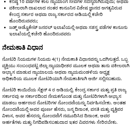
ಕನಿಷ್ಠ 10 ವರ್ಷಗಳ ಕಾಲ ನ್ಯಾಯಾಂಗ ಸೇವೆಗಳ ಸದಸ್ಯರಾಗಿರುವುದು; ಅಥವಾ
ವಕೀಲರಾಗಿ ದಾಖಲಾದ ನಂತರ ಕಾನೂನಿನ ವಿಶೇಷ ಜ್ಞಾನದ ಅಗತ್ಯವಿರುವ
ಕೇಂದ್ರ ಸರ್ಕಾರ ಅಥವಾ ರಾಜ್ಯ ಸರ್ಕಾರದ ಅಡಿಯಲ್ಲಿ ಕಚೇರಿ
ಹೊಂದಿರುವವರು;
ಜಡ್ಜ್ ಅಡ್ವೊಕೇಟ್ ಜನರಲ್ ಇಲಾಖೆಯಲ್ಲಿ ಅಥವಾ ಸಶಸ್ತ್ರ ಪಡೆಗಳ ಕಾನೂನು
ಇಲಾಖೆಯಲ್ಲಿ ಕಚೇರಿ ಹೊಂದಿರುವವರು
ನೇಮಕಾತಿ ವಿಧಾನ
ನೋಟರಿ ನಿಯಮಗಳ ನಿಯಮ 4(1) ನೇಮಕಾತಿ ವಿಧಾನವನ್ನು ಒದಗಿಸುತ್ತದೆ. ಒಬ್ಬ
ವ್ಯಕ್ತಿಯು ಸಂಬಂಧಪಟ್ಟ ಜಿಲ್ಲಾ ನ್ಯಾಯಾಧೀಶರ ಮೂಲಕ ಅಥವಾ ತಾನು ವಕೀಲರಾಗಿ
ಅಭ್ಯಾಸ ಮಾಡುವ ನ್ಯಾಯಾಲಯ ಅಥವಾ ನ್ಯಾಯಮಂಡಳಿಯ ಅಧ್ಯಕ್ಷ
ಅಧಿಕಾರಿಯ ಮೂಲಕ ನೋಟರಿಯಾಗಿ ನೇಮಕಾತಿಗಾಗಿ ಅರ್ಜಿ ಸಲ್ಲಿಸಬಹುದು.
ನೋಟರಿ ಕಾಯಿದೆಯ ಸೆಕ್ಷನ್ 4 ರ ಅಡಿಯಲ್ಲಿ, ಕೇಂದ್ರ ಸರ್ಕಾರ ಮತ್ತು ಪ್ರತಿ ರಾಜ್ಯ
ಸರ್ಕಾರವು ಆ ಸರ್ಕಾರದಿಂದ ನೇಮಕಗೊಂಡ ಮತ್ತು ನೋಟರಿಗಳಾಗಿ ಅಭ್ಯಾಸ
ಮಾಡಲು ಅರ್ಹರಾದ ನೋಟರಿಗಳ ನೋಂದಣಿಯನ್ನು ನಿರ್ವಹಿಸಬೇಕು. ಅಂತಹ
ನೋಂದಣಿಯಲ್ಲಿ ಅವರ ಪೂರ್ಣ ಹೆಸರು, ಜನ್ಮ ದಿನಾಂಕ, ವಸತಿ ಮತ್ತು ವೃತ್ತಿಪರ
ವಿಳಾಸ, ಅವರ ಹೆಸರನ್ನು ನೋಂದಣಿಗೆ ನಮೂದಿಸಿದ ದಿನಾಂಕ, ಅವರ
ಅರ್ಹತೆಗಳು ಮತ್ತು ನಿಗದಿಪಡಿಸಬಹುದಾದ ಇತರ ವಿವರಗಳು ಸೇರಿರಬೇಕು.