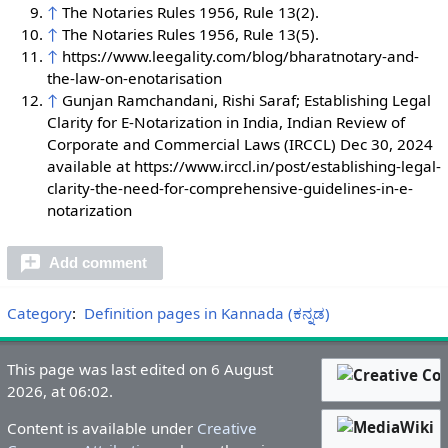
↑
The Notaries Rules 1956, Rule 13(2).
↑
The Notaries Rules 1956, Rule 13(5).
↑
https://www.leegality.com/blog/bharatnotary-and-
the-law-on-enotarisation
↑
Gunjan Ramchandani, Rishi Saraf; Establishing Legal
Clarity for E-Notarization in India, Indian Review of
Corporate and Commercial Laws (IRCCL) Dec 30, 2024
available at https://www.irccl.in/post/establishing-legal-
clarity-the-need-for-comprehensive-guidelines-in-e-
notarization
Add comment
Category
:
Definition pages in Kannada (ಕನ್ನಡ)
This page was last edited on 6 August
2026, at 06:02.
Content is available under
Creative