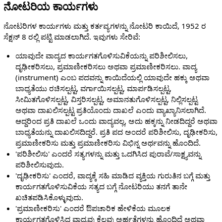
ನೋಟರಿಯ ಕಾರ್ಯಗಳು
ನೋಟರಿಗಳ ಕಾರ್ಯಗಳು ಮತ್ತು ಕರ್ತವ್ಯಗಳನ್ನು ನೋಟರಿ ಕಾಯಿದೆ, 1952 ರ
ಸೆಕ್ಷನ್ 8 ರಲ್ಲಿ ಪಟ್ಟಿ ಮಾಡಲಾಗಿದೆ. ಇವುಗಳು ಸೇರಿವೆ:
ಯಾವುದೇ ವಾದ್ಯದ ಕಾರ್ಯಗತಗೊಳಿಸುವಿಕೆಯನ್ನು ಪರಿಶೀಲಿಸಲು,
ದೃಢೀಕರಿಸಲು, ಪ್ರಮಾಣೀಕರಿಸಲು ಅಥವಾ ಪ್ರಮಾಣೀಕರಿಸಲು. ವಾದ್ಯ
(instrument) ಎಂಬ ಪದವನ್ನು ಕಾಯಿದೆಯಲ್ಲಿ ಯಾವುದೇ ಹಕ್ಕು ಅಥವಾ
ಬಾಧ್ಯತೆಯು ರಚಿಸಲ್ಪಟ್ಟ, ವರ್ಗಾಯಿಸಲ್ಪಟ್ಟ, ಮಾರ್ಪಡಿಸಲ್ಪಟ್ಟ,
ಸೀಮಿತಗೊಳಿಸಲ್ಪಟ್ಟ, ವಿಸ್ತರಿಸಲ್ಪಟ್ಟ, ಅಮಾನತುಗೊಳಿಸಲ್ಪಟ್ಟ, ನಿಲ್ಲಿಸಲ್ಪಟ್ಟ
ಅಥವಾ ದಾಖಲಿಸಲ್ಪಟ್ಟ ಪ್ರತಿಯೊಂದು ದಾಖಲೆ ಎಂದು ವ್ಯಾಖ್ಯಾನಿಸಲಾಗಿದೆ.
ಆದ್ದರಿಂದ ಪ್ರತಿ ದಾಖಲೆ ಒಂದು ವಾದ್ಯವಲ್ಲ, ಅದು ಹಕ್ಕನ್ನು ನೀಡದಿದ್ದರೆ ಅಥವಾ
ಬಾಧ್ಯತೆಯನ್ನು ದಾಖಲಿಸದಿದ್ದರೆ. ಪ್ರತಿ ಪದ ಅಂದರೆ ಪರಿಶೀಲಿಸು, ದೃಢೀಕರಿಸು,
ಪ್ರಮಾಣೀಕರಿಸು ಮತ್ತು ಪ್ರಮಾಣೀಕರಿಸು ವಿಭಿನ್ನ ಅರ್ಥವನ್ನು ಹೊಂದಿದೆ.
'ಪರಿಶೀಲಿಸು' ಎಂದರೆ ಸತ್ಯಗಳನ್ನು ಮತ್ತು ಒದಗಿಸಿದ ಪುರಾವೆ/ಸಾಕ್ಷ್ಯವನ್ನು
ಪರಿಶೀಲಿಸುವುದು.
'ದೃಢೀಕರಿಸು' ಎಂದರೆ, ವಾದ್ಯಕ್ಕೆ ಸಹಿ ಮಾಡಿದ ವ್ಯಕ್ತಿಯ ಗುರುತಿನ ಬಗ್ಗೆ ಮತ್ತು
ಕಾರ್ಯಗತಗೊಳಿಸುವಿಕೆಯ ಸತ್ಯದ ಬಗ್ಗೆ ನೋಟರಿಯು ತನಗೆ ತಾನೇ
ಖಚಿತಪಡಿಸಿಕೊಳ್ಳುವುದು.
'ಪ್ರಮಾಣೀಕರಿಸು' ಎಂದರೆ ಔಪಚಾರಿಕ ಹೇಳಿಕೆಯ ಮೂಲಕ
ಕಾರ್ಯಗತಗೊಳಿಸಿದ ವಾದ್ಯವು ಕೆಲವು ಅರ್ಹತೆಗಳನ್ನು ಹೊಂದಿದೆ ಅಥವಾ