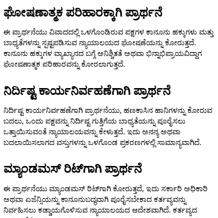
ಘೋಷಣಾತ್ಮಕ ಪರಿಹಾರಕ್ಕಾಗಿ ಪ್ರಾರ್ಥನೆ
ಈ ಪ್ರಾರ್ಥನೆಯು ವಿವಾದದಲ್ಲಿ ಒಳಗೊಂಡಿರುವ ಪಕ್ಷಗಳ ಕಾನೂನು ಹಕ್ಕುಗಳು ಮತ್ತು
ಬಾಧ್ಯತೆಗಳನ್ನು ಸ್ಪಷ್ಟಪಡಿಸುವ ನ್ಯಾಯಾಲಯದ ಘೋಷಣೆಯನ್ನು ಕೋರುತ್ತದೆ.
ಕಾನೂನು ಹಕ್ಕುಗಳ ವ್ಯಾಖ್ಯಾನದ ಬಗ್ಗೆ ಅನಿಶ್ಚಿತತೆ ಅಥವಾ ಭಿನ್ನಾಭಿಪ್ರಾಯವಿದ್ದಾಗ
ಘೋಷಣಾತ್ಮಕ ಪರಿಹಾರವನ್ನು ಕೋರಲಾಗುತ್ತದೆ.
ನಿರ್ದಿಷ್ಟ ಕಾರ್ಯನಿರ್ವಹಣೆಗಾಗಿ ಪ್ರಾರ್ಥನೆ
ನಿರ್ದಿಷ್ಟ ಕಾರ್ಯನಿರ್ವಹಣೆಗಾಗಿ ಪ್ರಾರ್ಥನೆಯು, ಹಣಕಾಸಿನ ಹಾನಿಗಳನ್ನು ಕೋರುವ
ಬದಲು, ಒಂದು ಪಕ್ಷವನ್ನು ನಿರ್ದಿಷ್ಟ ಗುತ್ತಿಗೆಯ ಬಾಧ್ಯತೆಯನ್ನು ಪೂರೈಸಲು
ಒತ್ತಾಯಿಸುವಂತೆ ನ್ಯಾಯಾಲಯವನ್ನು ಕೇಳುತ್ತದೆ. ಇದು ಅನನ್ಯ ಅಥವಾ
ಬದಲಾಯಿಸಲಾಗದ ವಸ್ತುಗಳನ್ನು ಒಳಗೊಂಡ ಪ್ರಕರಣಗಳಲ್ಲಿ ಸಾಮಾನ್ಯವಾಗಿದೆ.
ಮ್ಯಾಂಡಮಸ್ ರಿಟ್‌ಗಾಗಿ ಪ್ರಾರ್ಥನೆ
ಈ ಪ್ರಾರ್ಥನೆಯು ಮ್ಯಾಂಡಮಸ್ ರಿಟ್‌ಗಾಗಿ ಕೋರುತ್ತದೆ, ಇದು ಸರ್ಕಾರಿ ಅಧಿಕಾರಿ
ಅಥವಾ ಏಜೆನ್ಸಿಯನ್ನು ಕಾನೂನುಬದ್ಧವಾಗಿ ಪೂರೈಸಬೇಕಾದ ಕರ್ತವ್ಯವನ್ನು
ನಿರ್ವಹಿಸಲು ಕಡ್ಡಾಯಗೊಳಿಸುವ ನ್ಯಾಯಾಲಯದ ಆದೇಶವಾಗಿದೆ. ಕರ್ತವ್ಯದ