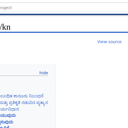
/kn
View source
 ಸಂಬಂಧಿತ ಕಾನೂನು ನಿಬಂಧನೆ
ತ್ತು ಪ್ರತಿಕೃತಿ ನಡುವಿನ ವ್ಯತ್ಯಾಸ
 ಕಾರ್ಯವಿಧಾನ
ಬರೆಯುವುದು
ಲಿಸುವುದು