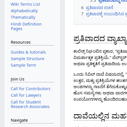
5.3
ಪ್ರತಿವಾದವನ್ನು ನೀ
Wiki Terms List
6
ಪ್ರತಿವಾದದ ರಚನೆ
Alphabetically
7
ಪ್ರತಿವಾದಕ್ಕೆ ಸಂಬಂಧಿಸಿ
Thematically
Hindi Definition
Pages
ಪ್ರತಿವಾದದ ವ್ಯಾಖ್ಯ
Resources
ಕಾಲಿನ್ಸ್ ನಿಘಂಟಿನ ಪ್ರಕಾರ, “ಪ್ರತ
Guides & tutorials
ವಿಮರ್ಶಾತ್ಮಕ ಪ್ರತಿಕ್ರಿಯೆ.” ವೆಬ್‌ಸ
Sample Structure
ಅಥವಾ ಪ್ರತಿಕೃತಿಗೆ ಪ್ರತಿವಾದಿಯ ಉತ್
Sample Term
ಒಂದು ಸಿವಿಲ್ ದಾವೆ ವಿಷಯದಲ್ಲಿ, 
Join Us
ಉತ್ತರ, ಮತ್ತು ಪ್ರತಿಕ್ರಿಯೆಗಳ
ಅಂಶಗಳನ್ನು ಗಣನೆಗೆ ತೆಗೆದುಕೊಳ್ಳುವ
Call for Contributors
ಹೊಸ ಸಮಸ್ಯೆಗಳು ಅಥವಾ ವಾದಗಳನ್ನು 
Call for Lawyers
ಉಪಯೋಗಗಳನ್ನು ಹೊಂದಿರಬಹು
Call for Student
Research Associates
ದಾವೆಯಲ್ಲಿನ ಮಹತ
Navigate