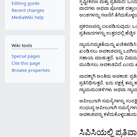
ಸ್ಪಷ್ಟೀಕರಣ ಮತ್ತು ಪ್ರತಿವಾದ: ಒಂದ
Editing guide
ವಾದಗಳು ಅಥವಾ ಪೋಷಕ ದತ್ತಾಂಶಗಳನ
Recent changes
ಅಂಶಗಳನ್ನು ಗಣನೆಗೆ ತೆಗೆದುಕೊಳ್
MediaWiki help
ಪ್ರಕರಣವನ್ನು ಬಲಪಡಿಸುವುದು: ಒಂ
ಪ್ರತಿವಾದಗಳನ್ನು ಉತ್ತರದಲ್ಲಿ ಹ
ನ್ಯಾಯಸಮ್ಮತತೆಯನ್ನು ಖಚಿತಪಡಿಸಿಕ
Wiki tools
ಖಂಡಿಸಲು ಅವಕಾಶವನ್ನು ಒದಗಿಸುವ 
Special pages
ಸಹಾಯ ಮಾಡುತ್ತದೆ. ಇದು ವಿಷಯಗಳು
Cite this page
ಮಂಡಿಸಲು ಅವಕಾಶವಿದೆ ಎಂದು ಖಾ
Browse properties
ವಾದಕ್ಕಾಗಿ ಅಂತಿಮ ಅವಕಾಶ: ಪ್ರತಿ
ಪ್ರತಿನಿಧಿಸುತ್ತದೆ. ಇದು ಪಕ್ಷಕ್ಕ
ನ್ಯಾಯಮಂಡಳಿಗಳು ಅಥವಾ ನ್ಯಾಯ
ಅಪೀಲುಗಾಗಿ ಸಮಸ್ಯೆಗಳನ್ನು ಸಂರಕ
ಸಂಭಾವ್ಯ ಅಪೀಲುಗಾಗಿ ಸಮಸ್ಯೆಗಳನ್
ಅವಕಾಶವನ್ನು ಕಳೆದುಕೊಳ್ಳಬಹುದು, ಅ
ಸಿಪಿಸಿಯಲ್ಲಿ ಪ್ರ