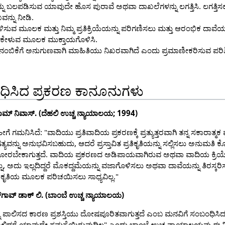
್ನು ಬಲಪಡಿಸುವ ಯಾವುದೇ ಹೊಸ ಪುರಾವೆ ಅಥವಾ ದಾಖಲೆಗಳನ್ನು ಲಗತ್ತಿಸಿ. ಲಗತ್ತ
ವನ್ನು ನೀಡಿ.
ಗೊಳಿಸುವ ಮೂಲಕ ಮತ್ತು ನಿಮ್ಮ ಪ್ರತಿಕ್ರಿಯೆಯನ್ನು ಪರಿಗಣಿಸಲು ಮತ್ತು ಆರಂಭಿಕ ದಾವೆ
 ಕೇಳುವ ಮೂಲಕ ಮುಕ್ತಾಯಗೊಳಿಸಿ.
ತು ನಂಬಿಕೆಗೆ ಅನುಗುಣವಾಗಿ ಮಾಹಿತಿಯು ನಿಖರವಾಗಿದೆ ಎಂದು ಪ್ರಮಾಣೀಕರಿಸುವ ಪರಿ
ಬಂಧಿಸಿದ ಪ್ರಕರಣ ಕಾನೂನುಗಳು
ವಿ. ರಾಮ್ ನಿವಾಸ್. (ದೆಹಲಿ ಉಚ್ಚ ನ್ಯಾಯಾಲಯ; 1994)
ೆ ಗಮನಿಸಿದೆ: "ವಾದಿಯು ಪ್ರತಿವಾದಿಯ ಪ್ರಕರಣಕ್ಕೆ ಪ್ರತ್ಯುತ್ತರವಾಗಿ ತನ್ನ ಸಕಾರಾತ್ಮ
ತ್ಯವನ್ನು ಅನುಭವಿಸಬಹುದು, ಆದರೆ ಪ್ರಸ್ತಾವಿತ ಪ್ರತಿಕೃತಿಯನ್ನು ಸಲ್ಲಿಸಲು ಅನುಮತ
ರಬೇಕಾಗುತ್ತದೆ. ವಾದಿಯ ಪ್ರಕರಣದ ಅಡಿಪಾಯವಾಗಿರುವ ಅಥವಾ ವಾದಿಯ ಕ್ರಿ
 ಅದು ಇಲ್ಲದಿದ್ದರೆ ಮೊಕದ್ದಮೆಯನ್ನು ವಜಾಗೊಳಿಸಲು ಅಥವಾ ದಾವೆಯನ್ನು ತಿರಸ್ಕರ
ಿಕೃತಿಯ ಮೂಲಕ ಪರಿಚಯಿಸಲು ಸಾಧ್ಯವಿಲ್ಲ."
 ಮಜ್‌ಗಾವ್ ಡಾಕ್ ಲಿ. (ಬಾಂಬೆ ಉಚ್ಚ ನ್ಯಾಯಾಲಯ)
ು ಪಾಲಿಸದ ಕಾರಣ ಪ್ರಶಸ್ತಿಯು ದೋಷಪೂರಿತವಾಗುತ್ತದೆ ಎಂಬ ಮನವಿಗೆ ಸಂಬಂಧಿಸಿದಂ
್ದರೆ ಯಾವುದೇ ಸಮಸ್ಯೆಯಿರುವುದಿಲ್ಲ" ಎಂದು ಬಾಂಬೆ ಉಚ್ಚ ನ್ಯಾಯಾಲಯವು ಈ ನಿರ್ದಿ