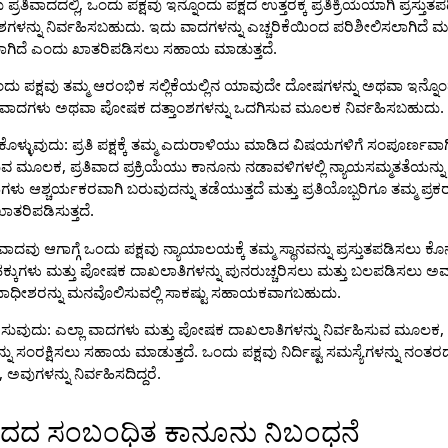
ು ಪ್ರತಿವಾದದಲ್ಲಿ, ಒಂದು ಪಕ್ಷವು ಇನ್ನೊಂದು ಪಕ್ಷದ ಉತ್ತರಕ್ಕೆ ಪ್ರತಿಕ್ರಿಯೆಯಾಗಿ ಪ್ರಸ
್ನು ನಿರ್ವಹಿಸಬಹುದು. ಇದು ವಾದಗಳನ್ನು ಎಚ್ಚರಿಕೆಯಿಂದ ಪರಿಶೀಲಿಸಲಾಗಿದೆ ಮತ್
ಳಲಾಗಿದೆ ಎಂದು ಖಾತರಿಪಡಿಸಲು ಸಹಾಯ ಮಾಡುತ್ತದೆ.
ದು ಪಕ್ಷವು ತಮ್ಮ ಆರಂಭಿಕ ಸಲ್ಲಿಕೆಯಲ್ಲಿನ ಯಾವುದೇ ದೋಷಗಳನ್ನು ಅಥವಾ ಇನ್ನೊಂ
ೆಚ್ಚಿನ ವಾದಗಳು ಅಥವಾ ಪೋಷಕ ದತ್ತಾಂಶಗಳನ್ನು ಒದಗಿಸುವ ಮೂಲಕ ನಿರ್ವಹಿಸಬಹುದು.
ೊಳ್ಳುವುದು: ಪ್ರತಿ ಪಕ್ಷಕ್ಕೆ ತಮ್ಮ ಎದುರಾಳಿಯು ಮಾಡಿದ ವಿಷಯಗಳಿಗೆ ಸಂಪೂರ್ಣವಾಗಿ
ಮೂಲಕ, ಪ್ರತಿವಾದ ಪ್ರಕ್ರಿಯೆಯು ಕಾನೂನು ನಡಾವಳಿಗಳಲ್ಲಿ ನ್ಯಾಯಸಮ್ಮತತೆಯನ್ನು
 ಆಶ್ಚರ್ಯಕರವಾಗಿ ಬರುವುದನ್ನು ತಡೆಯುತ್ತದೆ ಮತ್ತು ಪ್ರತಿಯೊಬ್ಬರಿಗೂ ತಮ್ಮ ಪ್ರ
ತರಿಪಡಿಸುತ್ತದೆ.
ವಾದವು ಆಗಾಗ್ಗೆ ಒಂದು ಪಕ್ಷವು ನ್ಯಾಯಾಲಯಕ್ಕೆ ತಮ್ಮ ಸ್ಥಾನವನ್ನು ಪ್ರಸ್ತುತಪಡಿಸಲು
ೆ ತಮ್ಮ ಹಕ್ಕುಗಳು ಮತ್ತು ಪೋಷಕ ದಾಖಲಾತಿಗಳನ್ನು ಪುನರುಚ್ಚರಿಸಲು ಮತ್ತು ಬಲಪಡಿಸಲು ಅ
ಾಧೀಶರನ್ನು ಮನವೊಲಿಸುವಲ್ಲಿ ಸಾಕಷ್ಟು ಸಹಾಯಕವಾಗಬಹುದು.
್ಷಿಸುವುದು: ಎಲ್ಲಾ ವಾದಗಳು ಮತ್ತು ಪೋಷಕ ದಾಖಲಾತಿಗಳನ್ನು ನಿರ್ವಹಿಸುವ ಮೂಲಕ, ಒ
ನು ಸಂರಕ್ಷಿಸಲು ಸಹಾಯ ಮಾಡುತ್ತದೆ. ಒಂದು ಪಕ್ಷವು ನಿರ್ದಿಷ್ಟ ಸಮಸ್ಯೆಗಳನ್ನು ನಂತರ
ವುಗಳನ್ನು ನಿರ್ವಹಿಸದಿದ್ದರೆ.
ತಿವಾದದ ಸಂಬಂಧಿತ ಕಾನೂನು ನಿಬಂಧನೆ