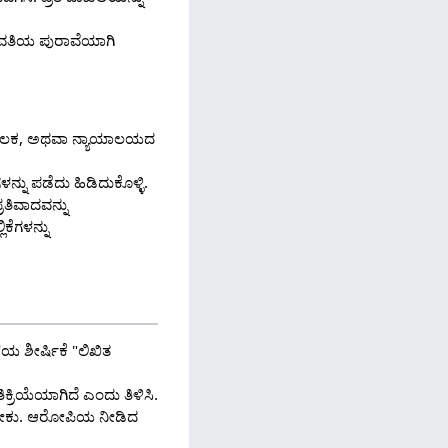
 ಪಾವತಿಯ ಪುರಾವೆಯಾಗಿ
ೇಲ್ ಮೂಲಕ, ಅಥವಾ ನ್ಯಾಯಾಲಯದ
ನು ಪಡೆದು ಹಿಡಿದುಕೊಳ್ಳಿ.
ತಿವಾದವನ್ನು
ೆಗಳನ್ನು
ಯ ಶೀರ್ಷಿಕೆ "ಲಿಖಿತ
ಿಕ್ರಿಯೆಯಾಗಿದೆ ಎಂದು ತಿಳಿಸಿ.
ಗಿಸಬೇಕು. ಆರೋಪಿಯ ನೀಡಿದ