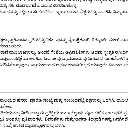
ತ್ತು ಸಹಿ ಮಾಡಲಾಗಿದೆ ಎಂದು ಖಚಿತಪಡಿಸಿಕೊಳ್ಳಿ.
ಪ್ರತಿವಾದವನ್ನು ಸಲ್ಲಿಸಲು ಸಂಬಂಧಿಸಿದ ನ್ಯಾಯಾಲಯದ ವೆಚ್ಚಗಳನ್ನು ಪಾವತಿಸಿ. ನಿಮ್ಮ
್ಷಕ್ಕೂ ಪ್ರತಿವಾದದ ಪ್ರತಿಗಳನ್ನು ನೀಡಿ. ಇದನ್ನು ವೈಯಕ್ತಿಕವಾಗಿ, ರಿಜಿಸ್ಟರ್ಡ್ ಮ
 ಮಾಡಬಹುದು.
ವೆ ದಾಖಲಾತಿಗಳನ್ನು, ಅಂದರೆ ಸೇವೆಯ ಅಫಿಡವಿಟ್‌ಗಳು ಅಥವಾ ಸ್ವೀಕೃತಿ ರಸೀದಿಗಳನ್
ೈಸುವುದು: ಸಲ್ಲಿಕೆಯ ಅಂತಿಮ ದಿನಾಂಕವು ನ್ಯಾಯಾಲಯವು ನೀಡಿದ ದಿನಾಂಕದೊಳಗೆ ಪ್ರ
ತಪಡಿಸಿಕೊಳ್ಳುವುದು. ನ್ಯಾಯಾಲಯದ ಅನುಮೋದನೆಯಿಲ್ಲದೆ ಯಾವುದೇ ತಡವಾದ ಸಲ್ಲಿಕ
ಯಾಲಯದ ಹೆಸರು, ಪ್ರಕರಣ ಸಂಖ್ಯೆ ಮತ್ತು ಸಂಬಂಧಪಟ್ಟ ಪಕ್ಷಗಳನ್ನು ಒದಗಿಸಿ. ದಾಖಲೆ
ಇರಬೇಕು.
್ತ ಪರಿಚಯವನ್ನು ನೀಡಿ ಮತ್ತು ಈ ಪ್ರತಿಕ್ರಿಯೆಯು ಇನ್ನೊಂದು ಪಕ್ಷದ ಲಿಖಿತ ಘೋಷಣೆಗೆ ಪ್ರತ
ಪ್ರತಿ ಅಂಶಕ್ಕೂ ಪ್ರತಿವಾದಗಳು, ವಿವರಣೆಗಳು ಮತ್ತು/ಅಥವಾ ತಿದ್ದುಪಡಿಗಳನ್ನು ಒದ
ಸಂಖ್ಯೆ ಹಾಕಿದ ಪ್ಯಾರಾಗ್ರಾಫ್‌ಗಳನ್ನು ಬಳಸಿ.