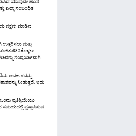
್ತುತಪಡಿಸಿದ ಯಾವುದೇ ಹೊಸ
ತು ಎಲ್ಲಾ ಸಂಬಂಧಿತ
ದು ಪಕ್ಷವು ಮಾಡಿದ
 ಉತ್ತರಿಸಲು ಮತ್ತು
 ಖಚಿತಪಡಿಸಿಕೊಳ್ಳಲು
ಕರಣವನ್ನು ಸಂಪೂರ್ಣವಾಗಿ
 ಕೊನೆಯ ಅವಕಾಶವನ್ನು
ವಕಾಶವನ್ನು ನೀಡುತ್ತದೆ, ಇದು
ಂದು ಪ್ರತಿಕ್ರಿಯೆಯು
ದ ಸಮಯದಲ್ಲಿ ಪ್ರಸ್ತಾಪಿಸುವ