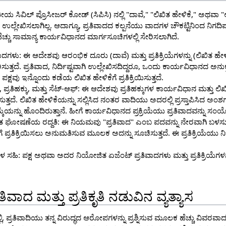
ಯ ಸಿವಿಲ್ ಪ್ರೊಸೀಜರ್ ಕೋಡ್ (ಸಿಪಿಸಿ) ನಲ್ಲಿ "ದಾವೆ," "ಲಿಖಿತ ಹೇಳಿಕೆ," ಅಥವ
ಗಿ ಉಲ್ಲೇಖಿಸಲಾಗಿಲ್ಲ. ಆದಾಗ್ಯೂ, ಪ್ರತಿವಾದದ ಕಲ್ಪನೆಯು ವಾದಗಳ ಚೌಕಟ್ಟಿನಿಂದ ನಿಗದಿಪಡಿ
ು ಹೆಚ್ಚು ಸಾಮಾನ್ಯ ಕಾರ್ಯವಿಧಾನದ ಮಾರ್ಗಸೂಚಿಗಳಲ್ಲಿ ಸೇರಿಸಲಾಗಿದೆ.
ದಗಳು: ಈ ಆದೇಶವು ಆರಂಭಿಕ ದೂರು (ದಾವೆ) ಮತ್ತು ಪ್ರತಿಕ್ರಿಯೆಗಳನ್ನು (ಲಿಖಿತ ಹ
ತ್ತದೆ. ಪ್ರತಿವಾದ, ನಿರ್ದಿಷ್ಟವಾಗಿ ಉಲ್ಲೇಖಿಸದಿದ್ದರೂ, ಒಂದು ಕಾರ್ಯವಿಧಾನದ ಅನ
 ಪಕ್ಷವು ಇನ್ನೊಂದು ಕಡೆಯ ಲಿಖಿತ ಹೇಳಿಕೆಗೆ ಪ್ರತಿಕ್ರಿಯಿಸುತ್ತದೆ.
್ರತಿಹಕ್ಕು, ಮತ್ತು ಸೆಟ್-ಆಫ್: ಈ ಆದೇಶವು ಪ್ರತಿಹಕ್ಕುಗಳ ಕಾರ್ಯವಿಧಾನ ಮತ್ತು ಲಿಖಿ
ತ್ತದೆ. ಲಿಖಿತ ಹೇಳಿಕೆಯನ್ನು ಸಲ್ಲಿಸಿದ ನಂತರ ವಾದಿಯು ಅದರಲ್ಲಿ ಪ್ರಸ್ತಾಪಿಸಿದ ಅಂಶಗ
ಆಯ್ಕೆಯನ್ನು ಹೊಂದಿರುತ್ತಾನೆ. ಹೀಗೆ ಕಾರ್ಯವಿಧಾನದ ಪ್ರಕ್ರಿಯೆಯು ಪ್ರತಿವಾದವನ್ನು ಸಂಯೋ
ತ ಘೋಷಣೆಯ ರದ್ದತಿ: ಈ ನಿಯಮವು "ಪ್ರತಿವಾದ" ಎಂಬ ಪದವನ್ನು ನೇರವಾಗಿ ಬಳಸುವ
ಪ್ರತಿಕ್ರಿಯಿಸಲು ಅನುಮತಿಸುವ ಮೂಲಕ ಅದನ್ನು ಸೂಚಿಸುತ್ತದೆ. ಈ ಪ್ರತಿಕ್ರಿಯೆಯು ನಿ
ಹಿ: ಪಕ್ಷ ಅಥವಾ ಅದರ ನಿಯೋಜಿತ ಏಜೆಂಟ್ ಪ್ರತಿವಾದಗಳು ಮತ್ತು ಪ್ರತಿಕ್ರಿಯೆಗಳನ
ತಿವಾದ ಮತ್ತು ಪ್ರತಿಕೃತಿ ನಡುವಿನ ವ್ಯತ್ಯಾಸ
ಿ, ಪ್ರತಿವಾದಿಯು ತನ್ನ ವಿರುದ್ಧದ ಆರೋಪಗಳನ್ನು ಪ್ರಶ್ನಿಸುವ ಮೂಲಕ ಹೆಚ್ಚು ವಿವರವಾದ 