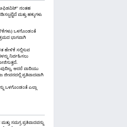
ಾ "ಅಫಿಡವಿಟ್" ನಂತಹ
ಸಲ್ಪಟ್ಟಿದೆ ಮತ್ತು ಹಕ್ಕುಗಳು
ೇಳಿಕೆಗಳು) ಒಳಗೊಂಡಂತೆ
ುಕ್ರಮದ ಭಾಗವಾಗಿ
ತ ಹೇಳಿಕೆ ಸಲ್ಲಿಸುವ
ಳನ್ನು ನಿರ್ವಹಿಸಲು
ಜಿಸುತ್ತದೆ.
ುದಿಲ್ಲ, ಆದರೆ ವಾದಿಯು
ಜ ಜೀವನದಲ್ಲಿ ಪ್ರತಿವಾದವಾಗಿ
್ನು ಒಳಗೊಂಡಂತೆ ಎಲ್ಲಾ
ಮತ್ತು ಸಮಗ್ರ ಪ್ರತಿವಾದವನ್ನು