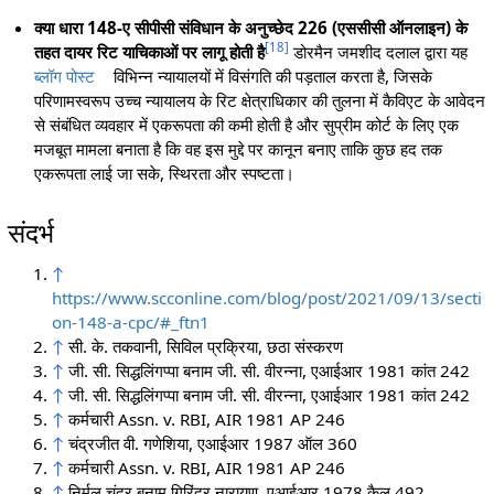
क्या धारा 148-ए सीपीसी संविधान के अनुच्छेद 226 (एससीसी ऑनलाइन) के
[
18
]
तहत दायर रिट याचिकाओं पर लागू होती है
डोरमैन जमशीद दलाल द्वारा यह
ब्लॉग पोस्ट
विभिन्न न्यायालयों में विसंगति की पड़ताल करता है, जिसके
परिणामस्वरूप उच्च न्यायालय के रिट क्षेत्राधिकार की तुलना में कैविएट के आवेदन
से संबंधित व्यवहार में एकरूपता की कमी होती है और सुप्रीम कोर्ट के लिए एक
मजबूत मामला बनाता है कि वह इस मुद्दे पर कानून बनाए ताकि कुछ हद तक
एकरूपता लाई जा सके, स्थिरता और स्पष्टता।
संदर्भ
↑
https://www.scconline.com/blog/post/2021/09/13/secti
on-148-a-cpc/#_ftn1
↑
सी. के. तकवानी, सिविल प्रक्रिया, छठा संस्करण
↑
जी. सी. सिद्धलिंगप्पा बनाम जी. सी. वीरन्ना, एआईआर 1981 कांत 242
↑
जी. सी. सिद्धलिंगप्पा बनाम जी. सी. वीरन्ना, एआईआर 1981 कांत 242
↑
कर्मचारी Assn. v. RBI, AIR 1981 AP 246
↑
चंद्रजीत वी. गणेशिया, एआईआर 1987 ऑल 360
↑
कर्मचारी Assn. v. RBI, AIR 1981 AP 246
↑
निर्मल चंद्र बनाम गिरिंदर नारायण, एआईआर 1978 कैल 492