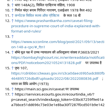
↑
धारा 148A(2), सिविल प्रक्रिया संहिता, 1908
↑
निर्मल चंद्र बनाम गिरिंदर नारायण, एआईआर 1978 कैल 492
↑
कर्नाटक सिविल रूल्स ऑफ प्रैक्टिस
के रूल 16 बी
↑
https://www.prashantkanha.com/caveat-filing-
procedure-in-supreme-court-of-india-explained-with-
format-and-rules/
↑
https://www.scconline.com/blog/post/2021/09/13/secti
on-148-a-cpc/#_ftn1
↑
बॉम्बे मूल पक्ष में उच्च न्यायालय की अधिसूचना संख्या P.3603/2021
https://bombayhighcourt.nic.in/writereaddata/notificati
ons/PDF/noticebom20210524131828.pdf
पर उपलब्ध
है
↑
पृष्ठ 107,
https://cdnbbsr.s3waas.gov.in/s3ca0daec69b5adc880fb
464895726dbdf/uploads/2022/08/2022080836.pdf
;
भारत का विधि आयोग (1973)
↑
https://main.sci.gov.in/caveat पर उपलब्ध
↑
https://services.ecourts.gov.in/ecourtindia_v6/?
p=caveat_search/index&app_token=03bc67259f9e61a
a7bbce51dd696c73e03e1e8ba30f7287f0cd501b9e142