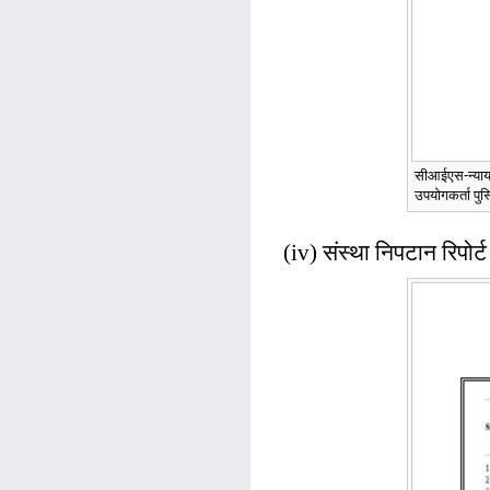
सीआईएस-न्याया
उपयोगकर्ता पुस
(iv) संस्था निपटान रिपोर्ट