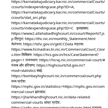
https://karnatakajudiciary.kar.nic.in/commercialCourts/
ccourts/indexpendingcase.php?ID=A;
https://karnatakajudiciary.kar.nic.in/commercialCourts/
ccourts/stat_arc.php;
https://karnatakajudiciary.kar.nic.in/commercialCourts/
ccourts/indexpendingcase.php?ID=C इलाहाबाद:
https://www2.allahabadhighcourt.in/ccourt/ReportsT.js
p त्रिपुरा: https://thc.nic.in/monthly_Statement.html
तेलंगाना: https://tshc.gov.in/getCCData मद्रास:
https://www.hcmadras.tn.nic.in/Commercial
Court_Case
s.htm
सिक्किम: https://hcs.gov.in/hcs/CaseStatement?
page=1 राजस्थान: https://hcraj.nic.in/commercial-court/#
पंजाब और हरियाणा: https://highcourtchd.gov.in/?
mod=statistics बंबई:
https://bombayhighcourt.nic.in/commercialcourt.php
मध्य प्रदेश:
https://mphc.gov.in/statistics;+https://mphc.gov.in/com
mercial-court झारखंड:
https://jharkhandhighcourt.nic.in/data-related-
commercial-courts आंध्र प्रदेश:
https://aphc.gov.in/commercialcourtcases.html गुजरात: