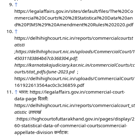
↑
https://legalaffairs.gov.in/sites/default/files/The%20Co
mmercial%20Courts%20%28Statistical%20Data%20an
d%20PIMS%29%20Amendment%20Rules%202020.pdf
↑
https://delhihighcourt.nic.in/reports/commercial
courtst
atisti
;https://delhihighcourt.nic.in/uploads/CommercialCourt/1
45031183864b67cb368304.pdf;
https://karnatakajudiciary.kar.nic.in/commercialCourts/cc
ourts/stat_pdfs/June-2023.pd
;
https://delhihighcourt.nic.in/uploads/CommercialCourt/
161922613564ac0c3c36859.pdf
↑
भारत: https://legalaffairs.gov.in/commercial-court-
data-page दिल्ली:
https://delhihighcourt.nic.in/reports/commercial
court_st
atistic
उत्तराखं
:https://highcourtofuttarakhand.gov.in/pages/display/2
60-statistical-data-of-commercial-courtscommercial-
appellate-division कर्नाटक: