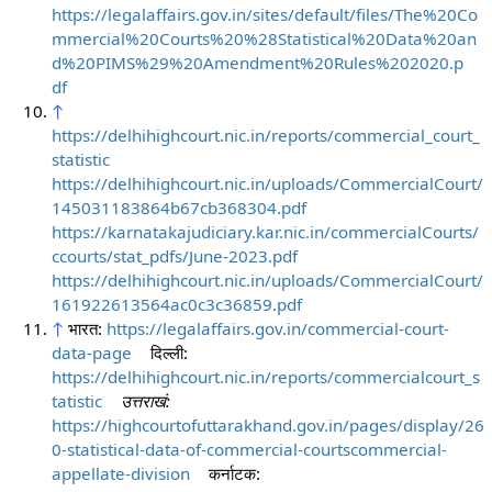
https://legalaffairs.gov.in/sites/default/files/The%20Co
mmercial%20Courts%20%28Statistical%20Data%20an
d%20PIMS%29%20Amendment%20Rules%202020.p
df
↑
https://delhihighcourt.nic.in/reports/commercial_court_
statistic
https://delhihighcourt.nic.in/uploads/CommercialCourt/
145031183864b67cb368304.pdf
https://karnatakajudiciary.kar.nic.in/commercialCourts/
ccourts/stat_pdfs/June-2023.pdf
https://delhihighcourt.nic.in/uploads/CommercialCourt/
161922613564ac0c3c36859.pdf
↑
भारत:
https://legalaffairs.gov.in/commercial-court-
data-page
दिल्ली:
https://delhihighcourt.nic.in/reports/commercialcourt_s
tatistic
उत्तराखं:
https://highcourtofuttarakhand.gov.in/pages/display/26
0-statistical-data-of-commercial-courtscommercial-
appellate-division
कर्नाटक: