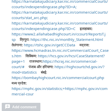
https://karnatakajudiciary.kar.nic.in/commercialCourts/
ccourts/indexpendingcase.php?ID=A;
https://karnatakajudiciary.kar.nic.in/commercialCourts/
ccourts/stat_arc.php;
https://karnatakajudiciary.kar.nic.in/commercialCourts/
ccourts/indexpendingcase.php?ID=C
इलाहाबाद:
https://www2.allahabadhighcourt.in/ccourt/ReportsT.j
sp
त्रिपुरा:
https://thc.nic.in/monthly_Statement.html
तेलंगाना:
https://tshc.gov.in/getCCData
मद्रास:
https://www.hcmadras.tn.nic.in/CommercialCourt_Case
s.htm
सिक्किम:
https://hcs.gov.in/hcs/CaseStatement?
page=1
राजस्थान:
https://hcraj.nic.in/commercial-
court/#
पंजाब और हरियाणा:
https://highcourtchd.gov.in/?
mod=statistics
बंबई:
https://bombayhighcourt.nic.in/commercialcourt.php
मध्य प्रदेश:
https://mphc.gov.in/statistics;+https://mphc.gov.in/com
mercial-cour
Add comment