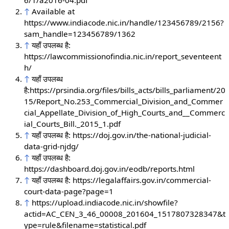
6/1/a2016-04.pdf
↑
Available at
https://www.indiacode.nic.in/handle/123456789/2156?
sam_handle=123456789/1362
↑
यहाँ उपलब्ध है:
https://lawcommissionofindia.nic.in/report_seventeent
h/
↑
यहाँ उपलब्ध
है:https://prsindia.org/files/bills_acts/bills_parliament/20
15/Report_No.253_Commercial_Division_and_Commer
cial_Appellate_Division_of_High_Courts_and__Commerc
ial_Courts_Bill._2015_1.pdf
↑
यहाँ उपलब्ध है: https://doj.gov.in/the-national-judicial-
data-grid-njdg/
↑
यहाँ उपलब्ध है:
https://dashboard.doj.gov.in/eodb/reports.html
↑
यहाँ उपलब्ध है: https://legalaffairs.gov.in/commercial-
court-data-page?page=1
↑
https://upload.indiacode.nic.in/showfile?
actid=AC_CEN_3_46_00008_201604_1517807328347&t
ype=rule&filename=statistical.pdf