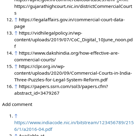
https://gujarathighcourt.nic.in/districtCommercialCourt
s
↑
https://legalaffairs.gov.in/commercial-court-data-
page
↑
https://vidhilegalpolicy.in/wp-
content/uploads/2019/07/CoC_Digital_10June_noon.pd
f
↑
https://www.dakshindia.org/how-effective-are-
commercial-courts/
↑
https://clpr.org.in/wp-
content/uploads/2020/09/Commercial-Courts-in-India-
Three-Puzzles-for-Legal-System-Reform.pdf
↑
https://papers.ssrn.com/sol3/papers.cfm?
abstract_id=3479267
Add comment
↑
https://www.indiacode.nic.in/bitstream/123456789/215
6/1/a2016-04.pdf
↑
Available at