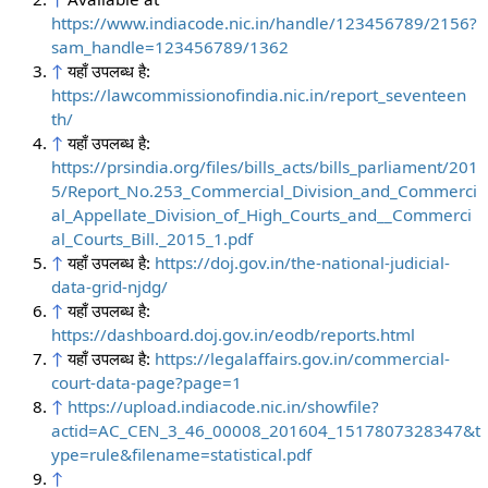
https://www.indiacode.nic.in/handle/123456789/2156?
sam_handle=123456789/1362
↑
यहाँ उपलब्ध है:
https://lawcommissionofindia.nic.in/report_seventeen
th/
↑
यहाँ उपलब्ध है:
https://prsindia.org/files/bills_acts/bills_parliament/201
5/Report_No.253_Commercial_Division_and_Commerci
al_Appellate_Division_of_High_Courts_and__Commerci
al_Courts_Bill._2015_1.pdf
↑
यहाँ उपलब्ध है:
https://doj.gov.in/the-national-judicial-
data-grid-njdg/
↑
यहाँ उपलब्ध है:
https://dashboard.doj.gov.in/eodb/reports.html
↑
यहाँ उपलब्ध है:
https://legalaffairs.gov.in/commercial-
court-data-page?page=1
↑
https://upload.indiacode.nic.in/showfile?
actid=AC_CEN_3_46_00008_201604_1517807328347&t
ype=rule&filename=statistical.pdf
↑